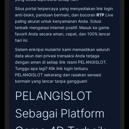
Situs portal terpercaya yang menyediakan link login
anti-blokir, panduan bermain, dan bocoran
RTP
Live
paling akurat untuk kenyamanan Anda. Solusi
terbaik mengatasi internet positif. Masuk ke game
favorit Anda secara aman, cepat, dan 100% lancar
hari ini.
Sistem enkripsi mutakhir kami memastikan seluruh
data akun dan privasi transaksi Anda terjaga
dengan aman di setiap link resmi PELANGISLOT.
Tunggu apa lagi? Klik link login terbaru
PELANGISLOT sekarang dan rasakan sensasi
bermain yang lancar tanpa gangguan!
PELANGISLOT
Sebagai Platform