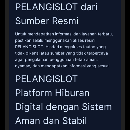
PELANGISLOT dari
Sumber Resmi
Untuk mendapatkan informasi dan layanan terbaru,
pastikan selalu menggunakan akses resmi
PELANGISLOT. Hindari mengakses tautan yang
tidak dikenal atau sumber yang tidak terpercaya
agar pengalaman penggunaan tetap aman,
nyaman, dan mendapatkan informasi yang sesuai.
PELANGISLOT
Platform Hiburan
Digital dengan Sistem
Aman dan Stabil