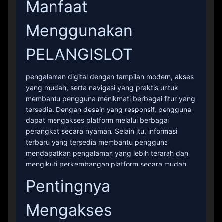
Manfaat
Menggunakan
PELANGISLOT
pengalaman digital dengan tampilan modern, akses
yang mudah, serta navigasi yang praktis untuk
membantu pengguna menikmati berbagai fitur yang
tersedia. Dengan desain yang responsif, pengguna
dapat mengakses platform melalui berbagai
perangkat secara nyaman. Selain itu, informasi
terbaru yang tersedia membantu pengguna
mendapatkan pengalaman yang lebih terarah dan
mengikuti perkembangan platform secara mudah.
Pentingnya
Mengakses