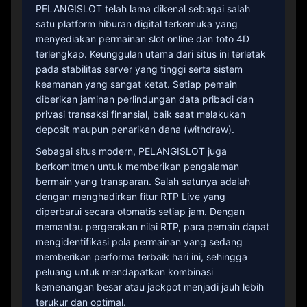
PELANGISLOT telah lama dikenal sebagai salah
satu platform hiburan digital terkemuka yang
menyediakan permainan slot online dan toto 4D
terlengkap. Keunggulan utama dari situs ini terletak
pada stabilitas server yang tinggi serta sistem
keamanan yang sangat ketat. Setiap pemain
diberikan jaminan perlindungan data pribadi dan
privasi transaksi finansial, baik saat melakukan
deposit maupun penarikan dana (withdraw).
Sebagai situs modern, PELANGISLOT juga
berkomitmen untuk memberikan pengalaman
bermain yang transparan. Salah satunya adalah
dengan menghadirkan fitur RTP Live yang
diperbarui secara otomatis setiap jam. Dengan
memantau pergerakan nilai RTP, para pemain dapat
mengidentifikasi pola permainan yang sedang
memberikan performa terbaik hari ini, sehingga
peluang untuk mendapatkan kombinasi
kemenangan besar atau jackpot menjadi jauh lebih
terukur dan optimal.