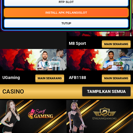
RTP SLOT
SPORTS
TAMPILKAN SEMUA
INSTALL APK PELANGISLOT
GGCS
MAIN SEKARANG
TUTUP
M8 Sport
MAIN SEKARANG
UGaming
AFB1188
MAIN SEKARANG
MAIN SEKARANG
CASINO
TAMPILKAN SEMUA